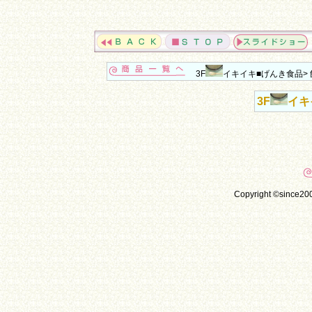
3F
イキイキ■げんき食品> 
3F
イキ
Copyright ©since20